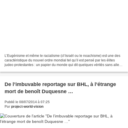
L’Eugénisme et même le racialisme (cf Israël ou le noachisme) est une des
caractéristique du nouvel ordre mondial tel qu’il est pensé par les élites
judeo protestantes : un papier du monde qui dit quelques vérités sans aller
au fond …. Revue de presse...
De l’imbuvable reportage sur BHL, à l’étrange
mort de benoît Duquesne …
Publié le 08/07/2014 à 07:25
Par
project-world-vision