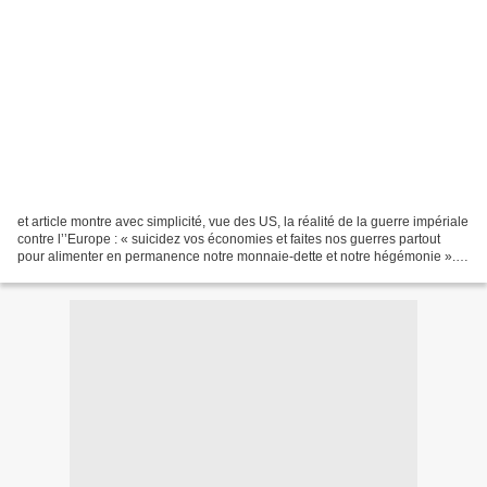
et article montre avec simplicité, vue des US, la réalité de la guerre impériale
contre l’’Europe : « suicidez vos économies et faites nos guerres partout
pour alimenter en permanence notre monnaie-dette et notre hégémonie ».
Vouloir sortir de l’’euro...