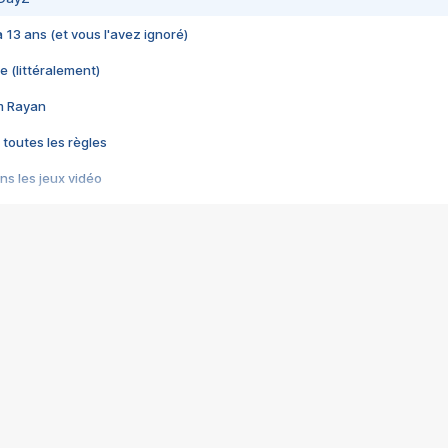
 a 13 ans (et vous l'avez ignoré)
e (littéralement)
im Rayan
 toutes les règles
s les jeux vidéo
us choquant de Rockstar ? - Le scandale BULLY
e plus moche de Steam
du RÊVE tourne au CAUCHEMAR
pendant 8 heures
it… à tort
umiliés par un jeu vidéo
ire - Final Fantasy 8